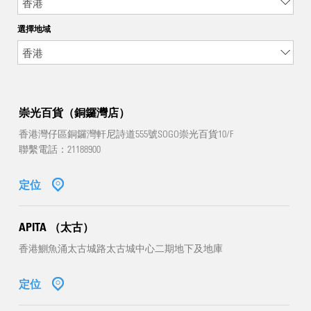
選擇地域
崇光百貨（銅鑼灣店）
香港灣仔區銅鑼灣軒尼詩道555號SOGO崇光百貨10/F
聯繫電話：21188900
定位
APITA （太古）
香港鰂魚涌太古城路太古城中心二期地下及地庫
定位